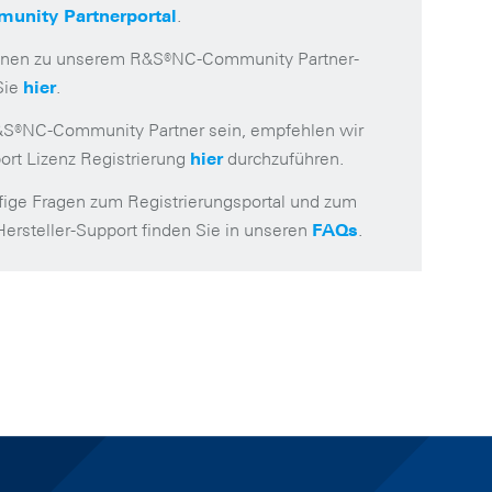
(öffnet in neuem Fenster)
.
nity Partnerportal
ionen zu unserem R&S®NC-Community Partner-
(öffnet in neuem Fenster)
Sie
.
hier
R&S®NC-Community Partner sein, empfehlen wir
(öffnet in neuem Fenster)
ort Lizenz Registrierung
durchzuführen.
hier
fige Fragen zum Registrierungsportal und zum
(öffnet in neuem 
Hersteller-Support finden Sie in unseren
.
FAQs