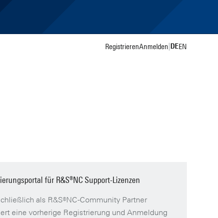
DE
Registrieren
Anmelden
|
EN
ierungsportal für R&S®NC Support-Lizenzen
sschließlich als R&S®NC-Community Partner
dert eine vorherige Registrierung und Anmeldung